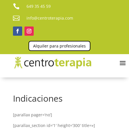

649 35 45 59

info@centroterapia.com
Alquiler para profesionales
Indicaciones
[parallax pager=’no’]
[parallax_section id=’1′ height=’300′ title=»]