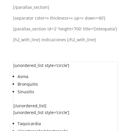
[/parallax_section]
[separator color=» thickness=» up=» down=’40’]
[parallax_section id=’2′ height=’700′ title=’Osteopatía’]
[h2_with_line] Indicaciones [/h2_with_line]
[unordered_list style=’circle’]
Asma
Bronquitis
Sinusitis
[/unordered_list]
[unordered_list style=’circle’]
Taquicardia