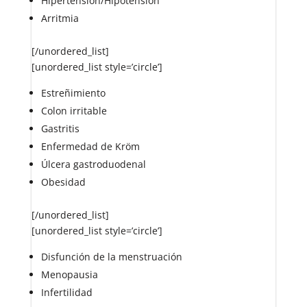
Hipertensión/Hipotensión
Arritmia
[/unordered_list]
[unordered_list style=’circle’]
Estreñimiento
Colon irritable
Gastritis
Enfermedad de Kröm
Úlcera gastroduodenal
Obesidad
[/unordered_list]
[unordered_list style=’circle’]
Disfunción de la menstruación
Menopausia
Infertilidad