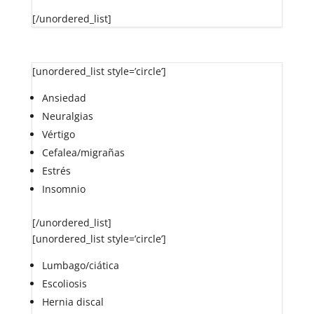
[/unordered_list]
[unordered_list style=’circle’]
Ansiedad
Neuralgias
Vértigo
Cefalea/migrañas
Estrés
Insomnio
[/unordered_list]
[unordered_list style=’circle’]
Lumbago/ciática
Escoliosis
Hernia discal